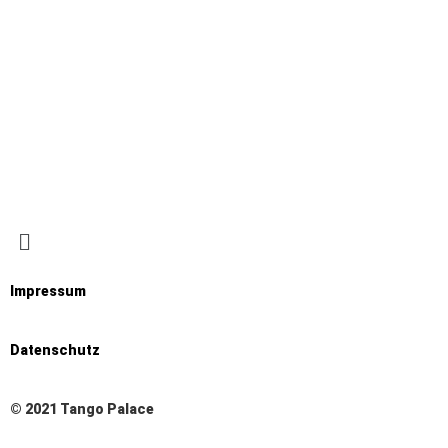
Ich stimme zu, dass meine Angaben aus dem
Anmeldeformular erhoben und verarbeitet werden.
Datenschutzerklärung
Impressum
Datenschutz
© 2021 Tango Palace