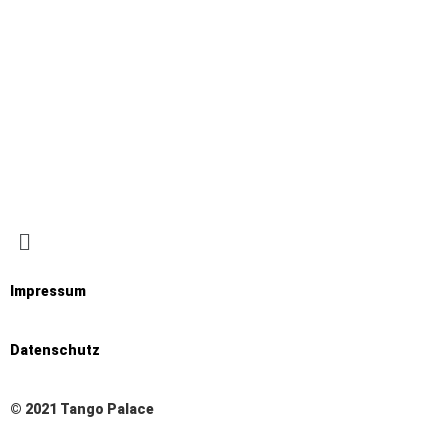
Ich stimme zu, dass meine Angaben aus dem
Anmeldeformular erhoben und verarbeitet werden.
Datenschutzerklärung
Impressum
Datenschutz
© 2021 Tango Palace